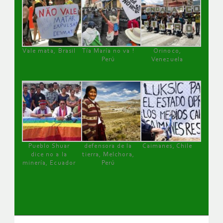
Vale mata, Brasil
Tía María no va !
Orinoco,
Perú
Venezuela
Pueblo Shuar
defensora de la
Caimanes, Chile
dice no a la
tierra, Melchora,
minería, Ecuador
Perú