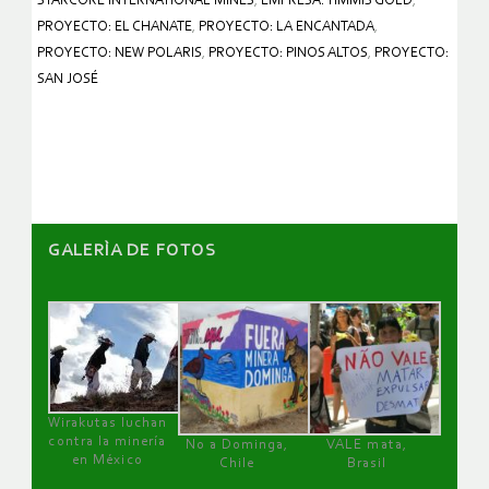
STARCORE INTERNATIONAL MINES
,
EMPRESA: TIMMIS GOLD
,
PROYECTO: EL CHANATE
,
PROYECTO: LA ENCANTADA
,
PROYECTO: NEW POLARIS
,
PROYECTO: PINOS ALTOS
,
PROYECTO:
SAN JOSÉ
GALERÌA DE FOTOS
Wirakutas luchan
contra la minería
No a Dominga,
VALE mata,
en México
Chile
Brasil