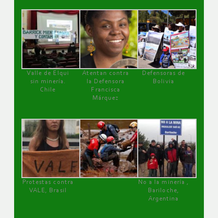
Valle de Elqui
Atentan contra
Defensoras de
sin minería.
la Defensora
Bolivia
Chile
Francisca
Márquez
Protestas contra
No a la minería ,
VALE, Brasil
Bariloche,
Argentina