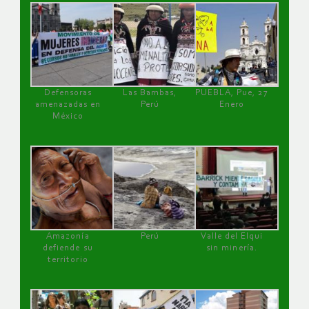
Defensoras
Las Bambas,
PUEBLA, Pue, 27
amenazadas en
Perú
Enero
México
Amazonía
Perú
Valle del Elqui
defiende su
sin minería.
territorio