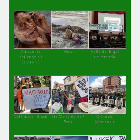
Amazonía
Perú
Valle del Elqui
defiende su
sin minería.
territorio
Vale mata, Brasil
Tía María no va !
Orinoco,
Perú
Venezuela