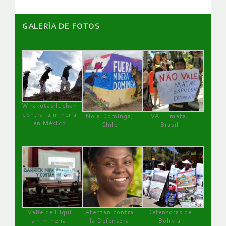
GALERÌA DE FOTOS
Wirakutas luchan
contra la minería
No a Dominga,
VALE mata,
en México
Chile
Brasil
Valle de Elqui
Atentan contra
Defensoras de
sin minería.
la Defensora
Bolivia