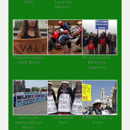
Chile
Francisca
Márquez
Protestas contra
No a la minería ,
VALE, Brasil
Bariloche,
Argentina
Defensoras
Las Bambas,
PUEBLA, Pue, 27
amenazadas en
Perú
Enero
México