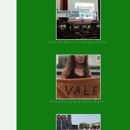
Valle de Elqui sin minería. Chile
Protestas contra VALE, Brasil