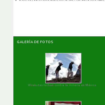
GALERÌA DE FOTOS
Wirakutas luchan contra la minería en México