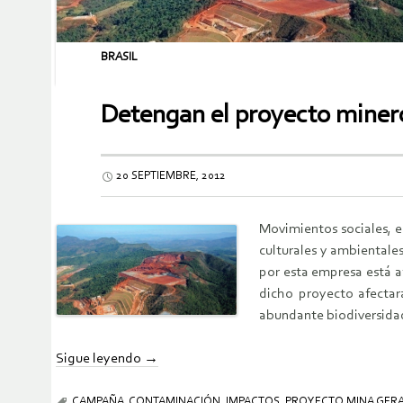
BRASIL
Detengan el proyecto minero
20 SEPTIEMBRE, 2012
Movimientos sociales, e
culturales y ambientale
por esta empresa está a
dicho proyecto afectar
abundante biodiversidad
Sigue leyendo
→
CAMPAÑA
,
CONTAMINACIÓN
,
IMPACTOS
,
PROYECTO MINA GERA