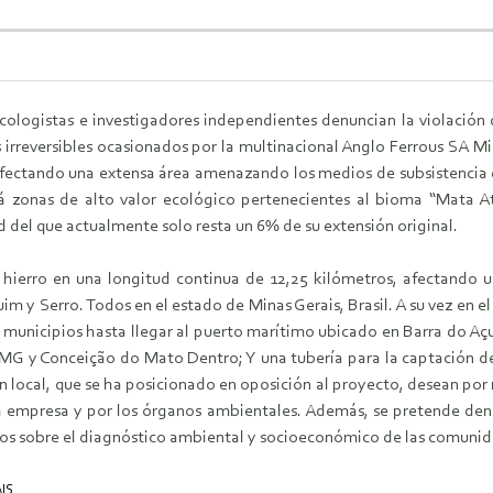
cologistas e investigadores independientes denuncian la violación
s irreversibles ocasionados por la multinacional Anglo Ferrous SA M
fectando una extensa área amenazando los medios de subsistencia 
á zonas de alto valor ecológico pertenecientes al bioma “Mata A
 del que actualmente solo resta un 6% de su extensión original.
 hierro en una longitud continua de 12,25 kilómetros, afectando 
y Serro. Todos en el estado de Minas Gerais, Brasil. A su vez en el 
municipios hasta llegar al puerto marítimo ubicado en Barra do Açu
/MG y Conceição do Mato Dentro; Y una tubería para la captación de
ón local, que se ha posicionado en oposición al proyecto, desean por 
a empresa y por los órganos ambientales. Además, se pretende denunc
cos sobre el diagnóstico ambiental y socioeconómico de las comunida
IS