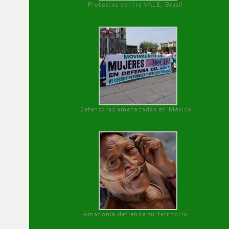
Protestas contra VALE, Brasil
Defensoras amenazadas en México
Amazonía defiende su territorio