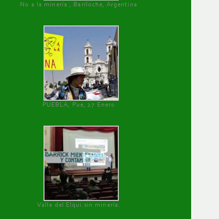
No a la minería , Bariloche, Argentina
PUEBLA, Pue, 27 Enero
Valle del Elqui sin minería.