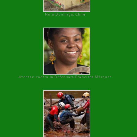
No a Dominga, Chile
Atentan contra la Defensora Francisca Márquez