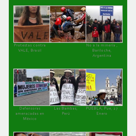
Protestas contra
No a la minería ,
VALE, Brasil
Bariloche,
Argentina
Defensoras
Las Bambas,
PUEBLA, Pue, 27
amenazadas en
Perú
Enero
México