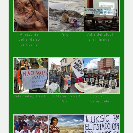
Amazonía
Perú
Valle del Elqui
defiende su
sin minería.
territorio
Vale mata, Brasil
Tía María no va !
Orinoco,
Perú
Venezuela