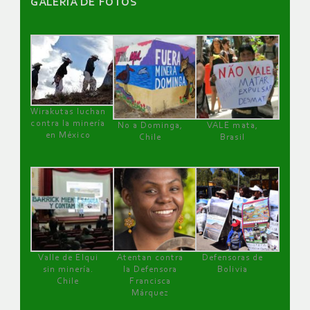
GALERÌA DE FOTOS
Wirakutas luchan
contra la minería
No a Dominga,
VALE mata,
en México
Chile
Brasil
Valle de Elqui
Atentan contra
Defensoras de
sin minería.
la Defensora
Bolivia
Chile
Francisca
Márquez