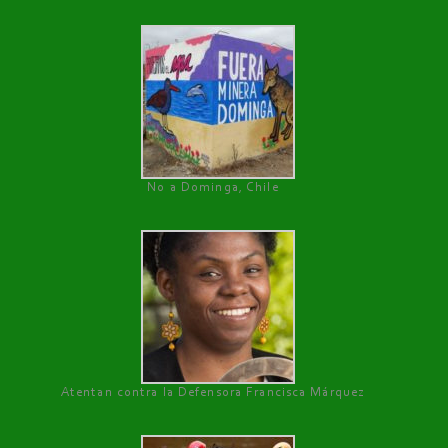
No a Dominga, Chile
Atentan contra la Defensora Francisca Márquez