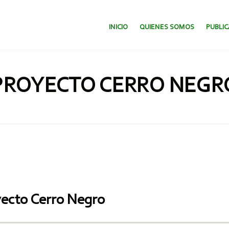
SALTAR AL CONTENIDO.
INICIO
QUIENES SOMOS
PUBLI
PROYECTO CERRO NEGR
yecto Cerro Negro