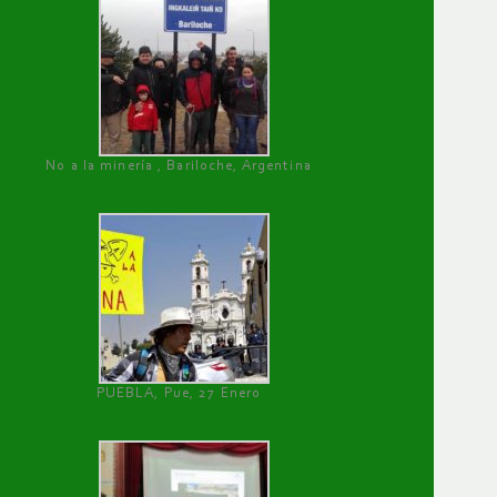
No a la minería , Bariloche, Argentina
PUEBLA, Pue, 27 Enero