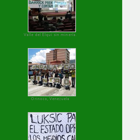
Valle del Elqui sin minería.
Orinoco, Venezuela