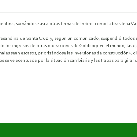
ntina, sumándose así a otras firmas del rubro, como la brasileña Val
rasandina de Santa Cruz, y, según un comunicado, suspendió todos s
uido los ingresos de otras operaciones de Goldcorp en el mundo, las q
les sean escasos, priorizándose las inversiones de construcción», di
s se ve acentuada por la situación cambiaria y las trabas para girar di