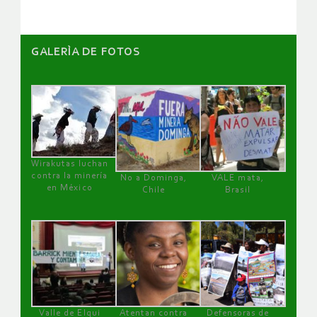
GALERÌA DE FOTOS
Wirakutas luchan
contra la minería
No a Dominga,
VALE mata,
en México
Chile
Brasil
Valle de Elqui
Atentan contra
Defensoras de