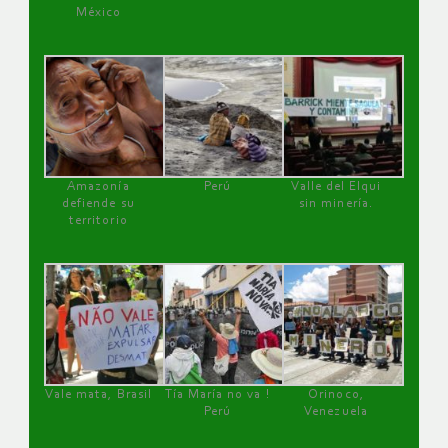
México
Amazonía
Perú
Valle del Elqui
defiende su
sin minería.
territorio
Vale mata, Brasil
Tía María no va !
Orinoco,
Perú
Venezuela