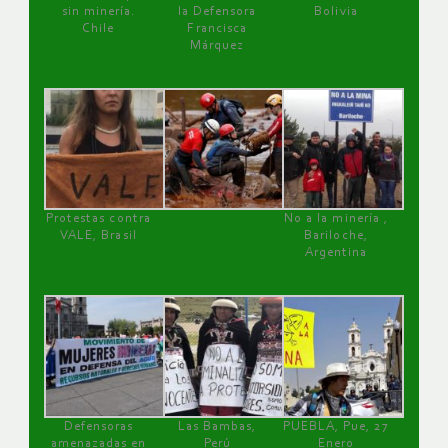
sin minería.
la Defensora
Bolivia
Chile
Francisca
Márquez
Protestas contra
No a la minería ,
VALE, Brasil
Bariloche,
Argentina
Defensoras
Las Bambas,
PUEBLA, Pue, 27
amenazadas en
Perú
Enero