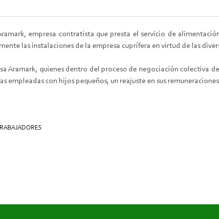
ramark, empresa contratista que presta el servicio de alimentación
mente las instalaciones de la empresa cuprífera en virtud de las div
esa Aramark, quienes dentro del proceso de negociación colectiva d
las empleadas con hijos pequeños, un reajuste en sus remuneraciones
RABAJADORES