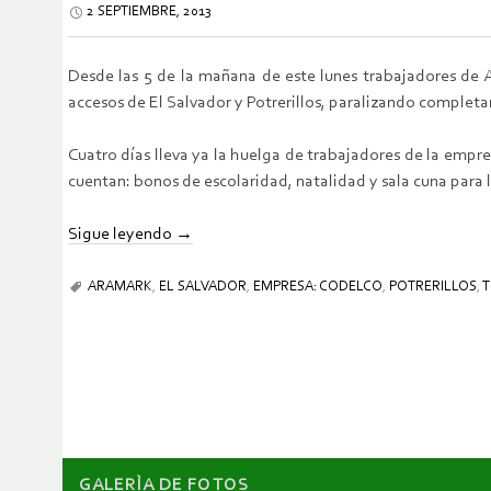
2 SEPTIEMBRE, 2013
Desde las 5 de la mañana de este lunes trabajadores de A
accesos de El Salvador y Potrerillos, paralizando completa
Cuatro días lleva ya la huelga de trabajadores de la empr
cuentan: bonos de escolaridad, natalidad y sala cuna para 
Sigue leyendo
→
ARAMARK
,
EL SALVADOR
,
EMPRESA: CODELCO
,
POTRERILLOS
,
T
GALERÌA DE FOTOS