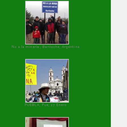
No a la minería , Bariloche, Argentina
PUEBLA, Pue, 27 Enero