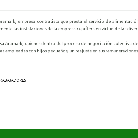
ramark, empresa contratista que presta el servicio de alimentación
mente las instalaciones de la empresa cuprífera en virtud de las div
esa Aramark, quienes dentro del proceso de negociación colectiva d
las empleadas con hijos pequeños, un reajuste en sus remuneraciones
RABAJADORES