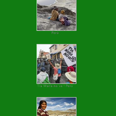
Perú
Tía María no va ! Perú