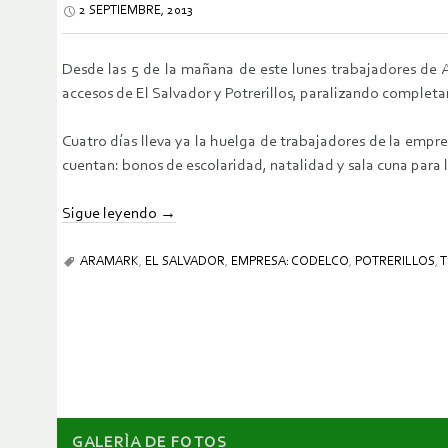
2 SEPTIEMBRE, 2013
Desde las 5 de la mañana de este lunes trabajadores de A
accesos de El Salvador y Potrerillos, paralizando completa
Cuatro días lleva ya la huelga de trabajadores de la empr
cuentan: bonos de escolaridad, natalidad y sala cuna para 
Sigue leyendo
→
ARAMARK
,
EL SALVADOR
,
EMPRESA: CODELCO
,
POTRERILLOS
,
T
GALERÌA DE FOTOS