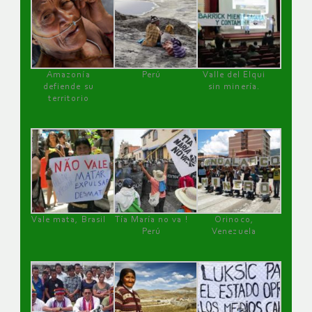
Amazonía
Perú
Valle del Elqui
defiende su
sin minería.
territorio
Vale mata, Brasil
Tía María no va !
Orinoco,
Perú
Venezuela