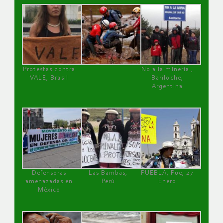
Protestas contra
No a la minería ,
VALE, Brasil
Bariloche,
Argentina
Defensoras
Las Bambas,
PUEBLA, Pue, 27
amenazadas en
Perú
Enero
México