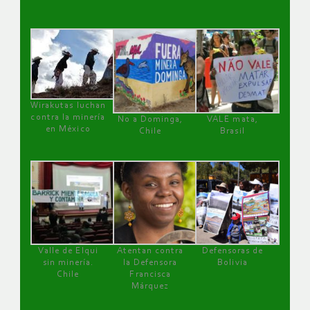
Wirakutas luchan
contra la minería
No a Dominga,
VALE mata,
en México
Chile
Brasil
Valle de Elqui
Atentan contra
Defensoras de
sin minería.
la Defensora
Bolivia
Chile
Francisca
Márquez