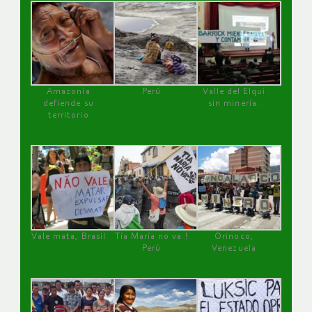
Amazonía
Perú
Valle del Elqui
defiende su
sin minería.
territorio
Vale mata, Brasil
Tía María no va !
Orinoco,
Perú
Venezuela