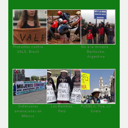
Protestas contra
No a la minería ,
VALE, Brasil
Bariloche,
Argentina
Defensoras
Las Bambas,
PUEBLA, Pue, 27
amenazadas en
Perú
Enero
México