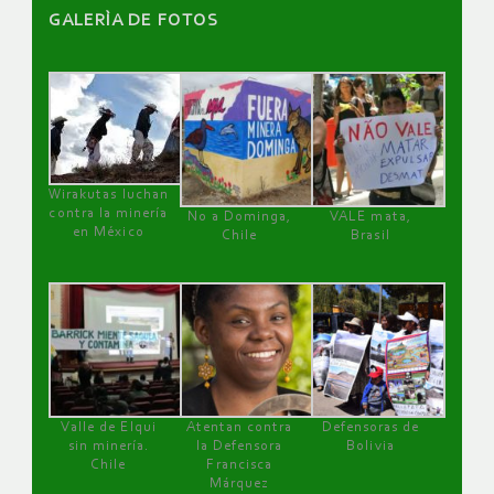
GALERÌA DE FOTOS
Wirakutas luchan
contra la minería
No a Dominga,
VALE mata,
en México
Chile
Brasil
Valle de Elqui
Atentan contra
Defensoras de
sin minería.
la Defensora
Bolivia
Chile
Francisca
Márquez