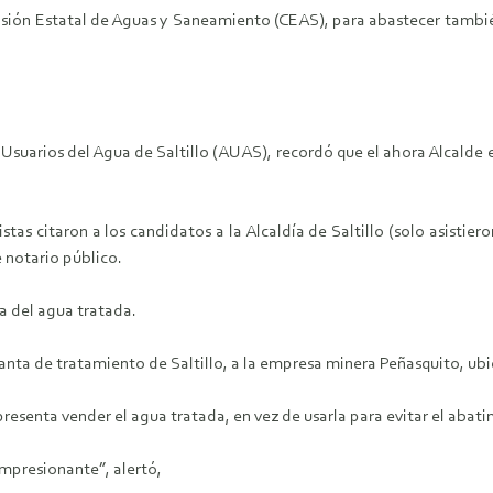
ión Estatal de Aguas y Saneamiento (CEAS), para abastecer también 
suarios del Agua de Saltillo (AUAS), recordó que el ahora Alcalde e
as citaron a los candidatos a la Alcaldía de Saltillo (solo asistier
 notario público.
a del agua tratada.
lanta de tratamiento de Saltillo, a la empresa minera Peñasquito, ubi
presenta vender el agua tratada, en vez de usarla para evitar el aba
impresionante”, alertó,