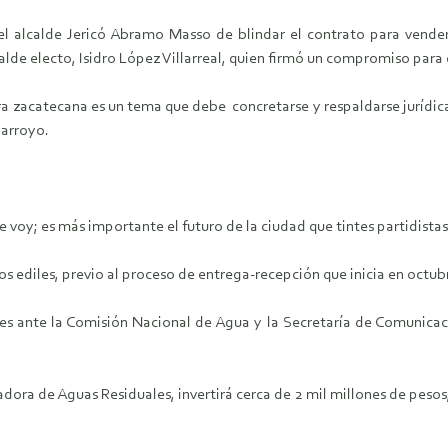
 del alcalde Jericó Abramo Masso de blindar el contrato para vende
calde electo, Isidro López Villarreal, quien firmó un compromiso para
a zacatecana es un tema que debe concretarse y respaldarse jurídica
 arroyo.
e voy; es más importante el futuro de la ciudad que tintes partidistas
os ediles, previo al proceso de entrega-recepción que inicia en octub
s ante la Comisión Nacional de Agua y la Secretaría de Comunicacio
dora de Aguas Residuales, invertirá cerca de 2 mil millones de pesos, 