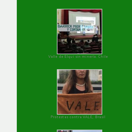
Valle de Elqui sin minería. Chile
Protestas contra VALE, Brasil