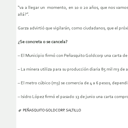
“va a llegar un momento, en 10 o 20 años, que nos vamos 
allá?”.
Garza advirtió que vigilarán, como ciudadanos, que el pr
¿Se concreta o se cancela?
– El Municipio firmó con Peñasquito Goldcorp una carta de i
– La minera utiliza para su producción diaria 85 mil m3 de 
– El metro cúbico (m3) se comercia de 4 a 6 pesos, dependie
– Isidro López firmó el pasado 13 de junio una carta compr
PEÑASQUITO GOLDCORP
,
SALTILLO