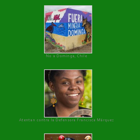
No a Dominga, Chile
Atentan contra la Defensora Francisca Márquez