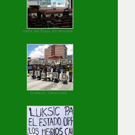
Valle del Elqui sin minería.
Orinoco, Venezuela