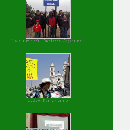
No a la minería , Bariloche, Argentina
PUEBLA, Pue, 27 Enero