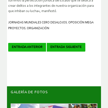
sufrimos la persecución jurídica del Estado que se dedica a
crear delitos a los integrantes de nuestra organización para
que inhiban su lucha», manifestó.
JORNADAS MUNDIALES CERO DESALOJOS
,
OPOSICIÓN MEGA
PROYECTOS
,
ORGANIZACIÓN
Navegador
ENTRADA ANTERIOR
ENTRADA SIGUIENTE
de
artículos
GALERÌA DE FOTOS