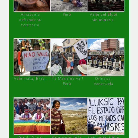
Amazonía
Perú
Valle del Elqui
defiende su
sin minería.
territorio
Vale mata, Brasil
Tía María no va !
Orinoco,
Perú
Venezuela
Pueblo Shuar
defensora de la
Caimanes, Chile