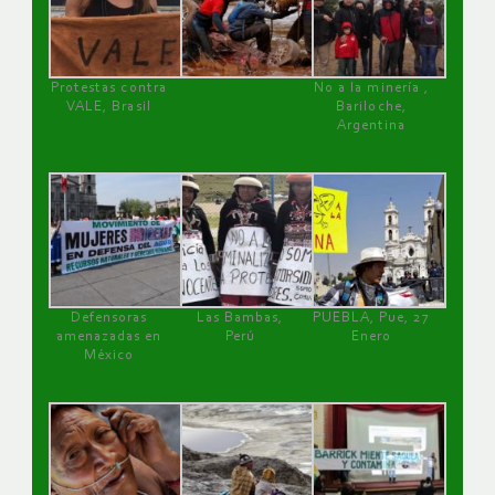
Protestas contra
No a la minería ,
VALE, Brasil
Bariloche,
Argentina
Defensoras
Las Bambas,
PUEBLA, Pue, 27
amenazadas en
Perú
Enero
México