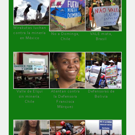
Wirakutas luchan
contra la minería
No a Dominga,
VALE mata,
en México
Chile
Brasil
Valle de Elqui
Atentan contra
Defensoras de
sin minería.
la Defensora
Bolivia
Chile
Francisca
Márquez