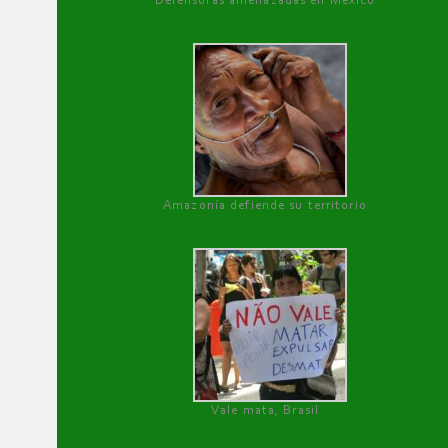
Defensoras amenazadas en México
Amazonía defiende su territorio
Vale mata, Brasil