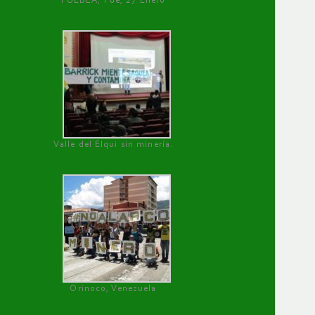
PUEBLA, Pue, 27 Enero
Valle del Elqui sin minería.
Orinoco, Venezuela