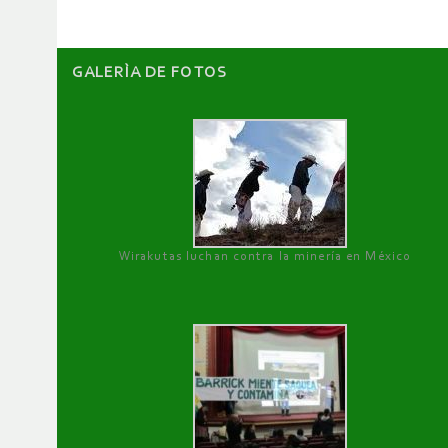
GALERÌA DE FOTOS
Wirakutas luchan contra la minería en México