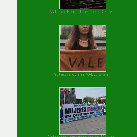
Valle de Elqui sin minería. Chile
Protestas contra VALE, Brasil