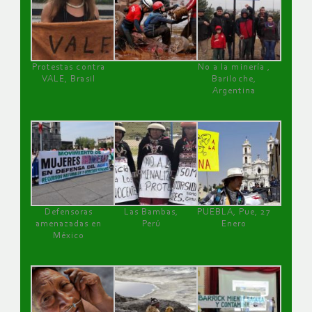
Protestas contra
No a la minería ,
VALE, Brasil
Bariloche,
Argentina
Defensoras
Las Bambas,
PUEBLA, Pue, 27
amenazadas en
Perú
Enero
México