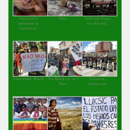
Amazonía
Perú
Valle del Elqui
defiende su
sin minería.
territorio
Vale mata, Brasil
Tía María no va !
Orinoco,
Perú
Venezuela