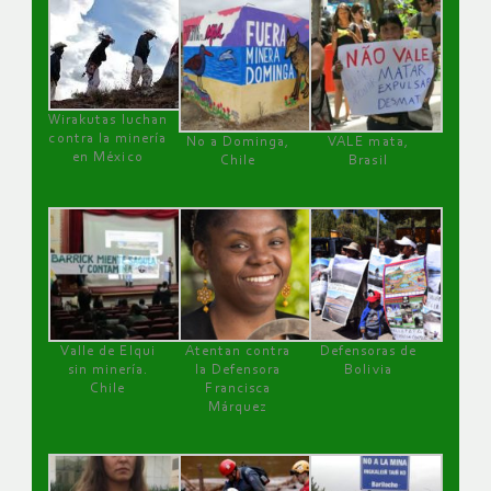
Wirakutas luchan
contra la minería
No a Dominga,
VALE mata,
en México
Chile
Brasil
Valle de Elqui
Atentan contra
Defensoras de
sin minería.
la Defensora
Bolivia
Chile
Francisca
Márquez