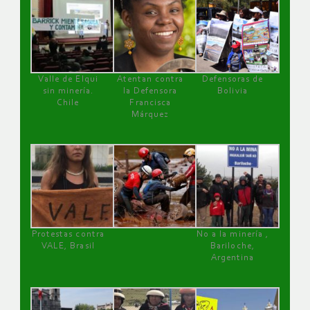
Valle de Elqui
Atentan contra
Defensoras de
sin minería.
la Defensora
Bolivia
Chile
Francisca
Márquez
Protestas contra
No a la minería ,
VALE, Brasil
Bariloche,
Argentina