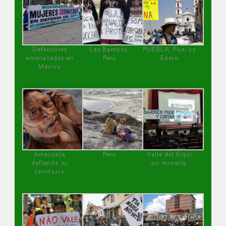
Defensoras
Las Bambas,
PUEBLA, Pue, 27
amenazadas en
Perú
Enero
México
Amazonía
Perú
Valle del Elqui
defiende su
sin minería.
territorio