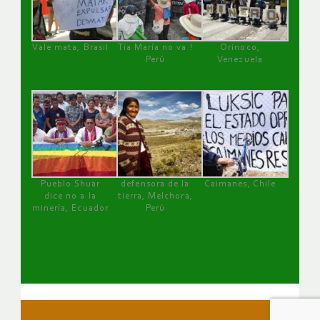
Vale mata, Brasil
Tía María no va !
Orinoco,
Perú
Venezuela
Pueblo Shuar
defensora de la
Caimanes, Chile
dice no a la
tierra, Melchora,
minería, Ecuador
Perú