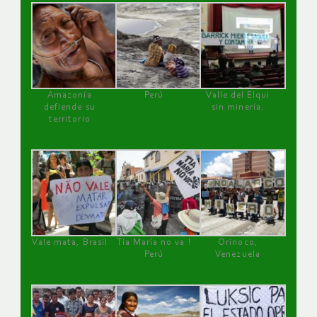
Amazonía
Perú
Valle del Elqui
defiende su
sin minería.
territorio
Vale mata, Brasil
Tía María no va !
Orinoco,
Perú
Venezuela