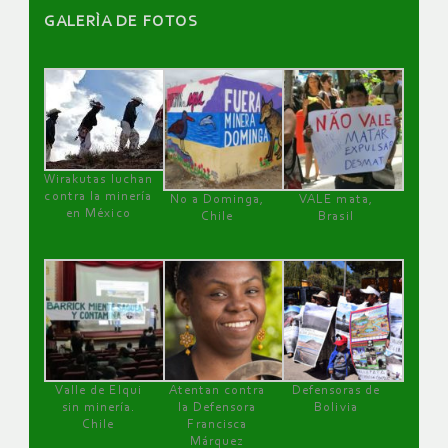
GALERÌA DE FOTOS
Wirakutas luchan
contra la minería
No a Dominga,
VALE mata,
en México
Chile
Brasil
Valle de Elqui
Atentan contra
Defensoras de
sin minería.
la Defensora
Bolivia
Chile
Francisca
Márquez