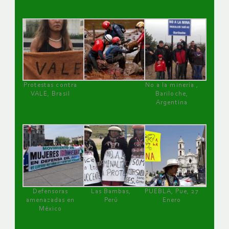
Protestas contra
No a la minería ,
VALE, Brasil
Bariloche,
Argentina
Defensoras
Las Bambas,
PUEBLA, Pue, 27
amenazadas en
Perú
Enero
México