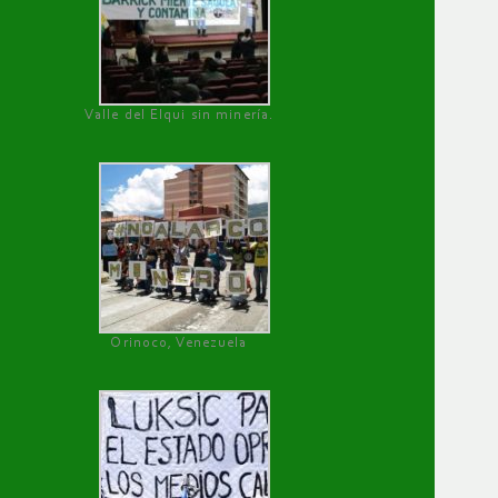
Valle del Elqui sin minería.
Orinoco, Venezuela