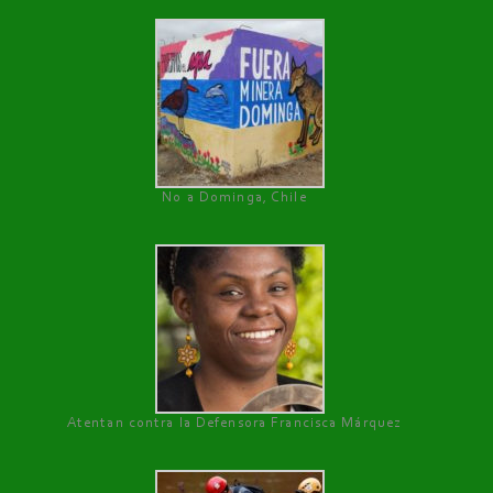
No a Dominga, Chile
Atentan contra la Defensora Francisca Márquez