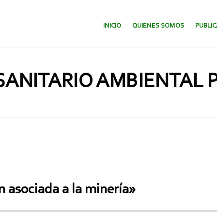
SALTAR AL CONTENIDO.
INICIO
QUIENES SOMOS
PUBLI
ANITARIO AMBIENTAL P
n asociada a la minería»