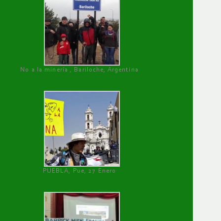
No a la minería , Bariloche, Argentina
PUEBLA, Pue, 27 Enero