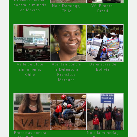
contra la minería
No a Dominga,
VALE mata,
en México
Chile
Brasil
Valle de Elqui
Atentan contra
Defensoras de
sin minería.
la Defensora
Bolivia
Chile
Francisca
Márquez
Protestas contra
No a la minería ,