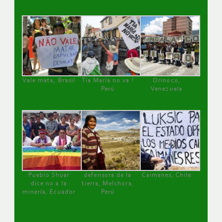
Vale mata, Brasil
Tía María no va !
Orinoco,
Perú
Venezuela
Pueblo Shuar
defensora de la
Caimanes, Chile
dice no a la
tierra, Melchora,
minería, Ecuador
Perú