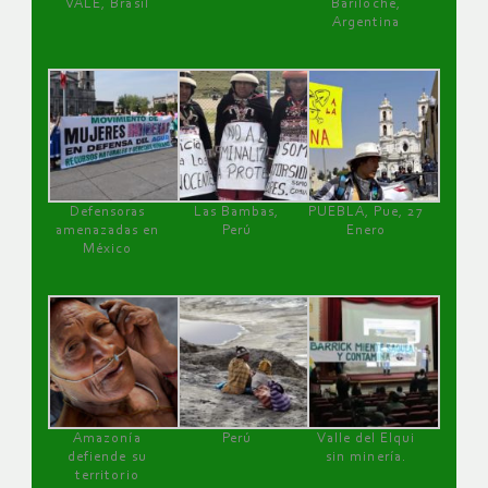
VALE, Brasil
Bariloche,
Argentina
Defensoras
Las Bambas,
PUEBLA, Pue, 27
amenazadas en
Perú
Enero
México
Amazonía
Perú
Valle del Elqui
defiende su
sin minería.
territorio