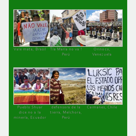
Vale mata, Brasil
Tía María no va !
Orinoco,
Perú
Venezuela
Pueblo Shuar
defensora de la
Caimanes, Chile
dice no a la
tierra, Melchora,
minería, Ecuador
Perú