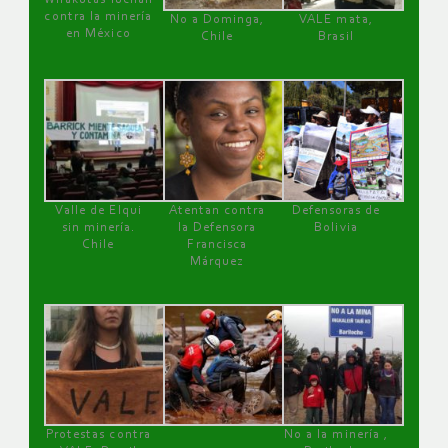
contra la minería
No a Dominga,
VALE mata,
en México
Chile
Brasil
Valle de Elqui
Atentan contra
Defensoras de
sin minería.
la Defensora
Bolivia
Chile
Francisca
Márquez
Protestas contra
No a la minería ,