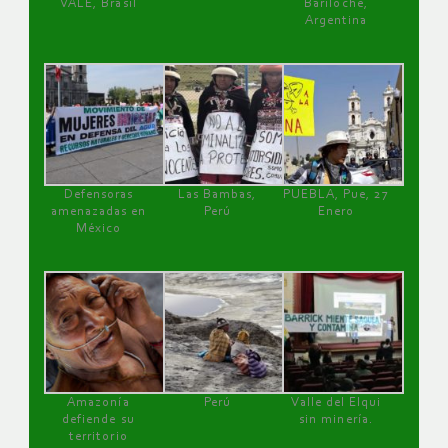
VALE, Brasil
Bariloche,
Argentina
Defensoras
Las Bambas,
PUEBLA, Pue, 27
amenazadas en
Perú
Enero
México
Amazonía
Perú
Valle del Elqui
defiende su
sin minería.
territorio