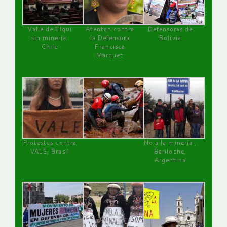
Valle de Elqui
Atentan contra
Defensoras de
sin minería.
la Defensora
Bolivia
Chile
Francisca
Márquez
Protestas contra
No a la minería ,
VALE, Brasil
Bariloche,
Argentina