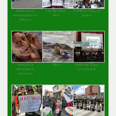
Defensoras
Las Bambas,
PUEBLA, Pue, 27
amenazadas en
Perú
Enero
México
Amazonía
Perú
Valle del Elqui
defiende su
sin minería.
territorio