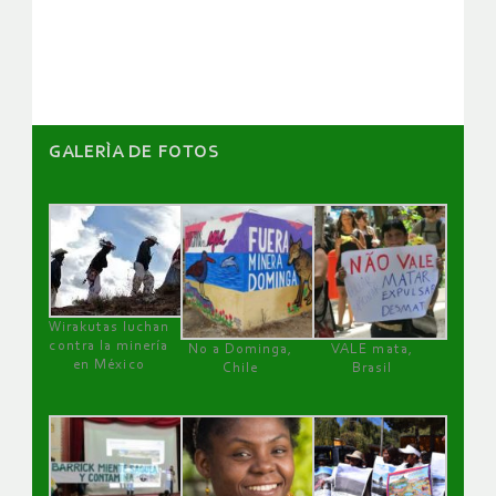
GALERÌA DE FOTOS
Wirakutas luchan
contra la minería
No a Dominga,
VALE mata,
en México
Chile
Brasil