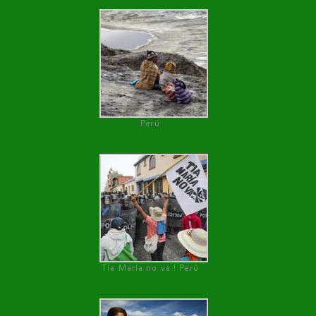
Perú
Tía María no va ! Perú