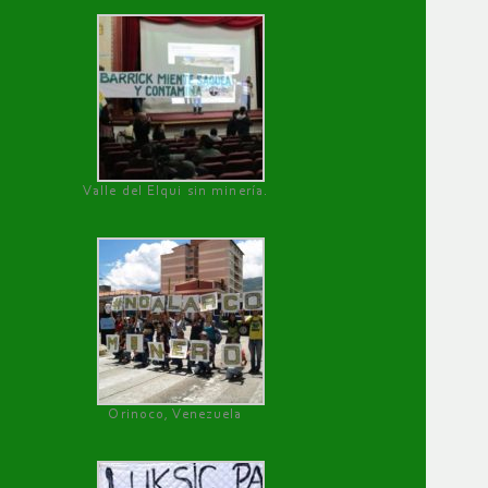
Valle del Elqui sin minería.
Orinoco, Venezuela