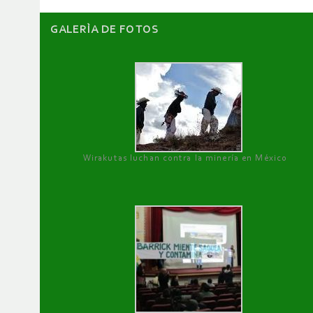
GALERÌA DE FOTOS
Wirakutas luchan contra la minería en México