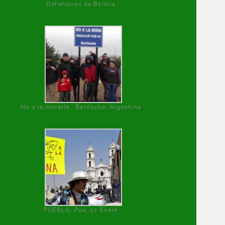
Defensoras de Bolivia
No a la minería , Bariloche, Argentina
PUEBLA, Pue, 27 Enero