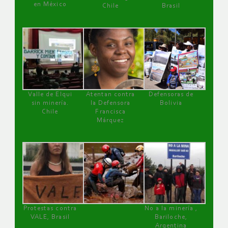
en México
Chile
Brasil
Valle de Elqui
Atentan contra
Defensoras de
sin minería.
la Defensora
Bolivia
Chile
Francisca
Márquez
Protestas contra
No a la minería ,
VALE, Brasil
Bariloche,
Argentina