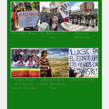
Vale mata, Brasil
Tía María no va !
Orinoco,
Perú
Venezuela
Pueblo Shuar
defensora de la
Caimanes, Chile
dice no a la
tierra, Melchora,
minería, Ecuador
Perú