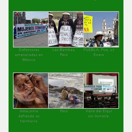
Defensoras
Las Bambas,
PUEBLA, Pue, 27
amenazadas en
Perú
Enero
México
Amazonía
Perú
Valle del Elqui
defiende su
sin minería.
territorio