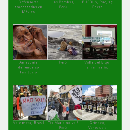
Defensoras
Las Bambas,
PUEBLA, Pue, 27
amenazadas en
Perú
Enero
México
Amazonía
Perú
Valle del Elqui
defiende su
sin minería.
territorio
Vale mata, Brasil
Tía María no va !
Orinoco,
Perú
Venezuela