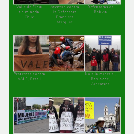
Valle de Elqui
Atentan contra
Defensoras de
sin minería.
la Defensora
Bolivia
Chile
Francisca
Márquez
Protestas contra
No a la minería ,
VALE, Brasil
Bariloche,
Argentina