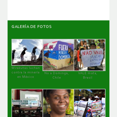
GALERÌA DE FOTOS
Wirakutas luchan
contra la minería
No a Dominga,
VALE mata,
en México
Chile
Brasil