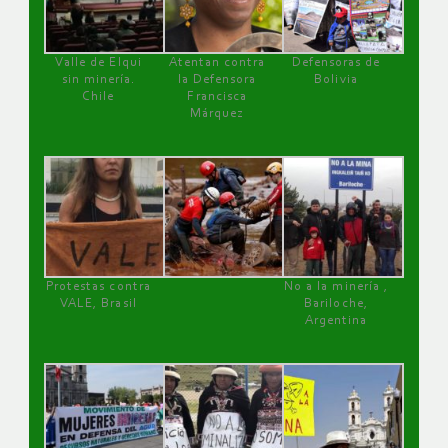
Valle de Elqui
Atentan contra
Defensoras de
sin minería.
la Defensora
Bolivia
Chile
Francisca
Márquez
Protestas contra
No a la minería ,
VALE, Brasil
Bariloche,
Argentina