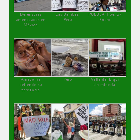
Defensoras
Las Bambas,
PUEBLA, Pue, 27
amenazadas en
Perú
Enero
México
Amazonía
Perú
Valle del Elqui
defiende su
sin minería.
territorio