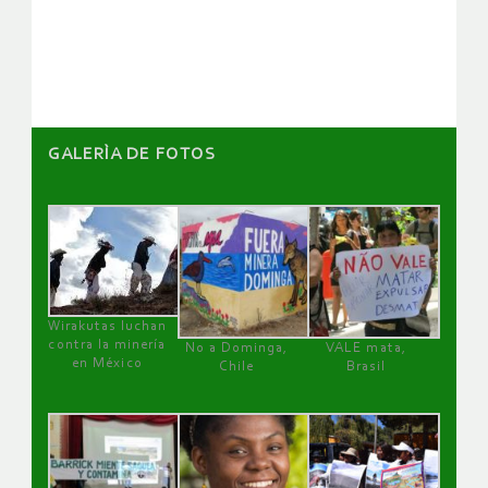
GALERÌA DE FOTOS
Wirakutas luchan
contra la minería
No a Dominga,
VALE mata,
en México
Chile
Brasil