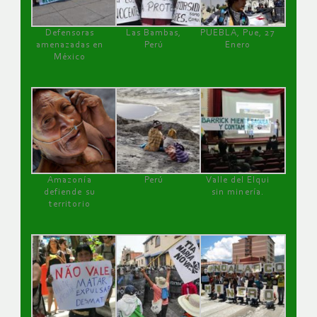
Defensoras
Las Bambas,
PUEBLA, Pue, 27
amenazadas en
Perú
Enero
México
Amazonía
Perú
Valle del Elqui
defiende su
sin minería.
territorio