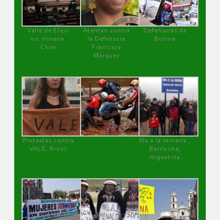
Valle de Elqui
Atentan contra
Defensoras de
sin minería.
la Defensora
Bolivia
Chile
Francisca
Márquez
Protestas contra
No a la minería ,
VALE, Brasil
Bariloche,
Argentina