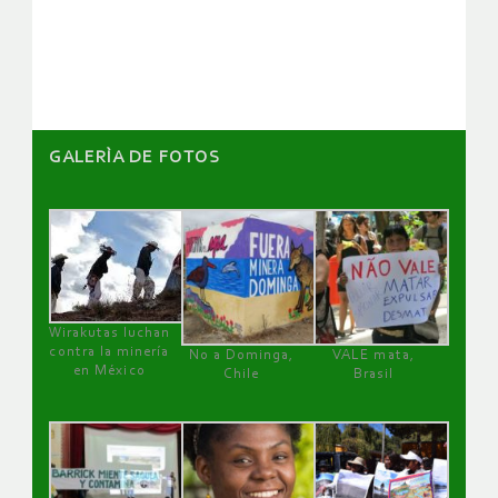
GALERÌA DE FOTOS
Wirakutas luchan
contra la minería
No a Dominga,
VALE mata,
en México
Chile
Brasil