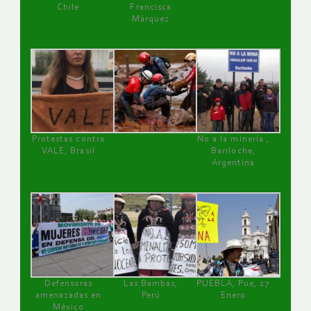
Chile
Francisca
Márquez
Protestas contra
No a la minería ,
VALE, Brasil
Bariloche,
Argentina
Defensoras
Las Bambas,
PUEBLA, Pue, 27
amenazadas en
Perú
Enero
México