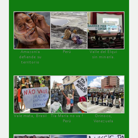
Amazonía
Perú
Valle del Elqui
defiende su
sin minería.
territorio
Vale mata, Brasil
Tía María no va !
Orinoco,
Perú
Venezuela