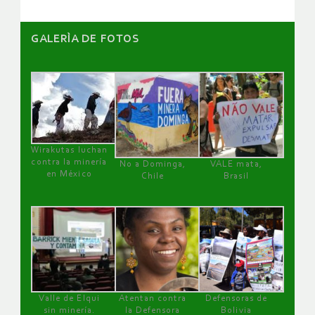
GALERÌA DE FOTOS
Wirakutas luchan
contra la minería
No a Dominga,
VALE mata,
en México
Chile
Brasil
Valle de Elqui
Atentan contra
Defensoras de
sin minería.
la Defensora
Bolivia