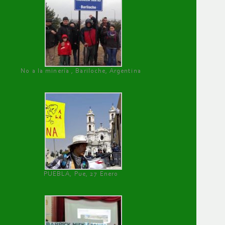
No a la minería , Bariloche, Argentina
PUEBLA, Pue, 27 Enero