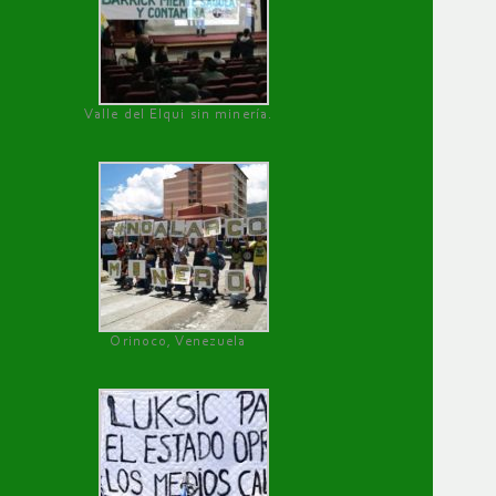
Valle del Elqui sin minería.
Orinoco, Venezuela