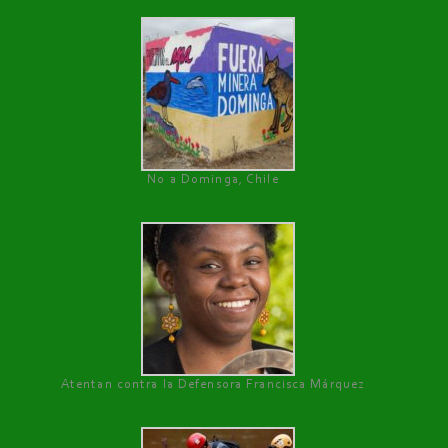
No a Dominga, Chile
Atentan contra la Defensora Francisca Márquez