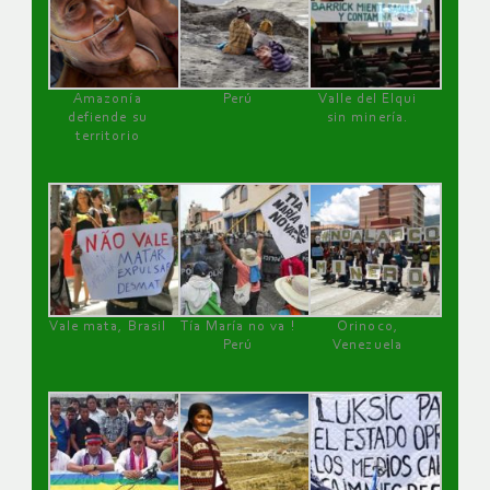
Amazonía
Perú
Valle del Elqui
defiende su
sin minería.
territorio
Vale mata, Brasil
Tía María no va !
Orinoco,
Perú
Venezuela