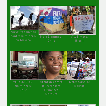
Wirakutas luchan
contra la minería
No a Dominga,
VALE mata,
en México
Chile
Brasil
Valle de Elqui
Atentan contra
Defensoras de
sin minería.
la Defensora
Bolivia
Chile
Francisca
Márquez