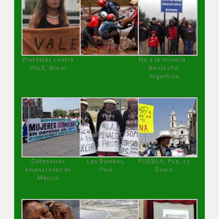
Protestas contra
No a la minería ,
VALE, Brasil
Bariloche,
Argentina
Defensoras
Las Bambas,
PUEBLA, Pue, 27
amenazadas en
Perú
Enero
México