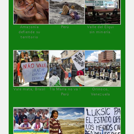
Amazonía
Perú
Valle del Elqui
defiende su
sin minería.
territorio
Vale mata, Brasil
Tía María no va !
Orinoco,
Perú
Venezuela