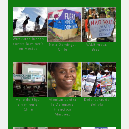
Wirakutas luchan
contra la minería
No a Dominga,
VALE mata,
en México
Chile
Brasil
Valle de Elqui
Atentan contra
Defensoras de
sin minería.
la Defensora
Bolivia
Chile
Francisca
Márquez