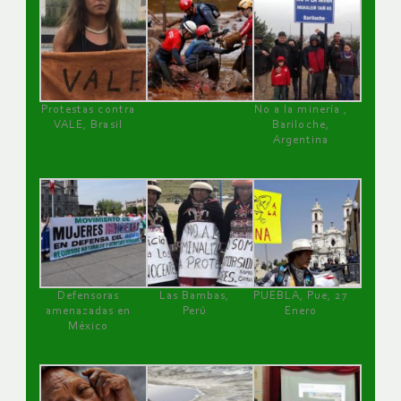
Protestas contra
No a la minería ,
VALE, Brasil
Bariloche,
Argentina
Defensoras
Las Bambas,
PUEBLA, Pue, 27
amenazadas en
Perú
Enero
México