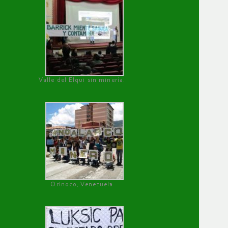
Valle del Elqui sin minería.
Orinoco, Venezuela