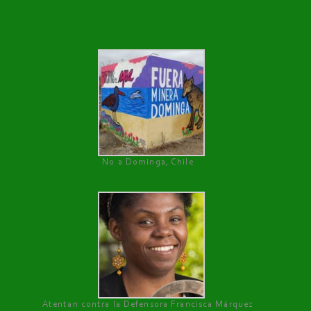
No a Dominga, Chile
Atentan contra la Defensora Francisca Márquez