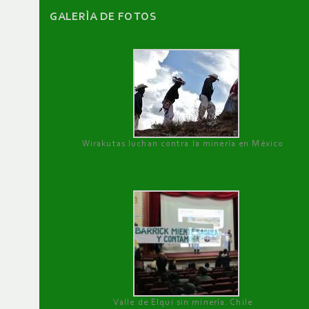
GALERÌA DE FOTOS
Wirakutas luchan contra la minería en México
Valle de Elqui sin minería. Chile