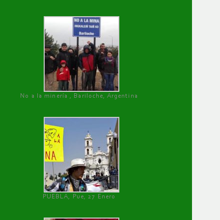
No a la minería , Bariloche, Argentina
PUEBLA, Pue, 27 Enero