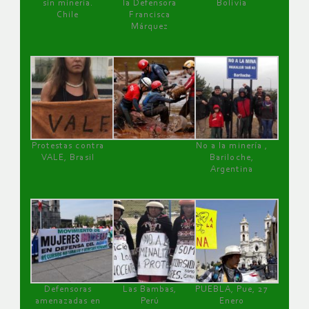
sin minería.
la Defensora
Bolivia
Chile
Francisca
Márquez
Protestas contra
No a la minería ,
VALE, Brasil
Bariloche,
Argentina
Defensoras
Las Bambas,
PUEBLA, Pue, 27
amenazadas en
Perú
Enero