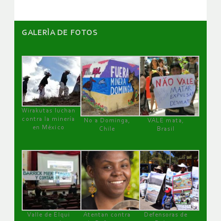
GALERÌA DE FOTOS
Wirakutas luchan
contra la minería
No a Dominga,
VALE mata,
en México
Chile
Brasil
Valle de Elqui
Atentan contra
Defensoras de