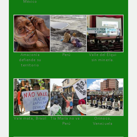
México
Amazonía
Perú
Valle del Elqui
defiende su
sin minería.
territorio
Vale mata, Brasil
Tía María no va !
Orinoco,
Perú
Venezuela