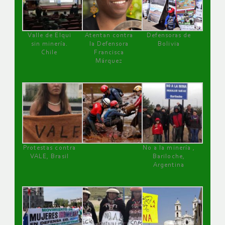
Valle de Elqui
Atentan contra
Defensoras de
sin minería.
la Defensora
Bolivia
Chile
Francisca
Márquez
Protestas contra
No a la minería ,
VALE, Brasil
Bariloche,
Argentina