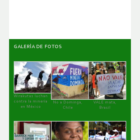
GALERÌA DE FOTOS
Wirakutas luchan
contra la minería
No a Dominga,
VALE mata,
en México
Chile
Brasil