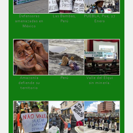
Defensoras
Las Bambas,
PUEBLA, Pue, 27
amenazadas en
Perú
Enero
México
Amazonía
Perú
Valle del Elqui
defiende su
sin minería.
territorio