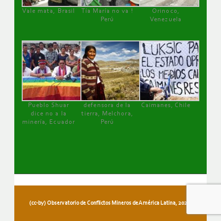
Vale mata, Brasil
Tía María no va !
Orinoco,
Perú
Venezuela
Pueblo Shuar
defensora de la
Caimanes, Chile
dice no a la
tierra, Melchora,
minería, Ecuador
Perú
(cc-by) Observatorio de Conflictos Mineros de América Latina, 2026