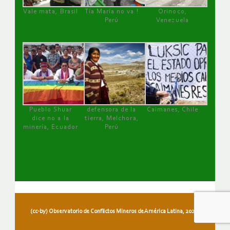
Vale mata, Brasil
Tía María no va !
Orinoco,
Perú
Venezuela
Pueblo Shuar
defensora de la
Caimanes, Chile
dice no a la
tierra, Melchora,
minería, Ecuador
Perú
(cc-by) Observatorio de Conflictos Mineros de América Latina, 2026