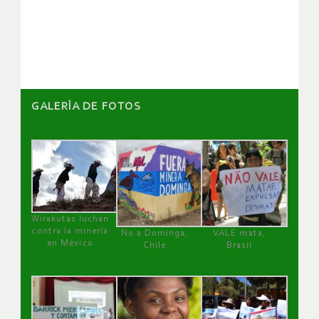
GALERÌA DE FOTOS
Wirakutas luchan
contra la minería
No a Dominga,
VALE mata,
en México
Chile
Brasil