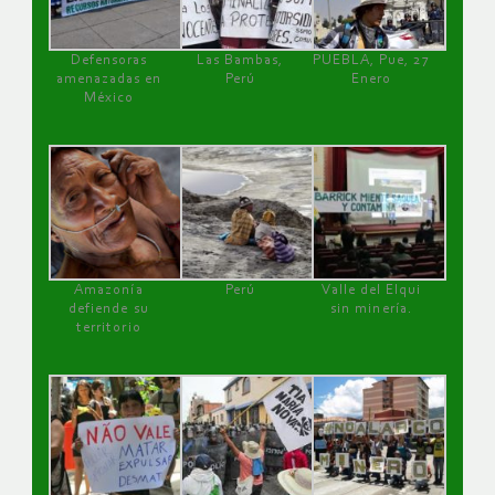
Defensoras
Las Bambas,
PUEBLA, Pue, 27
amenazadas en
Perú
Enero
México
Amazonía
Perú
Valle del Elqui
defiende su
sin minería.
territorio