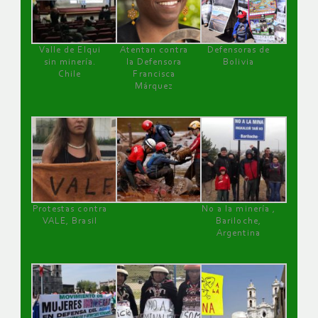
Valle de Elqui
Atentan contra
Defensoras de
sin minería.
la Defensora
Bolivia
Chile
Francisca
Márquez
Protestas contra
No a la minería ,
VALE, Brasil
Bariloche,
Argentina