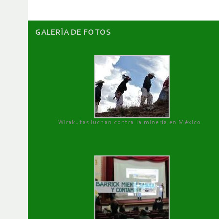
GALERÌA DE FOTOS
Wirakutas luchan contra la minería en México