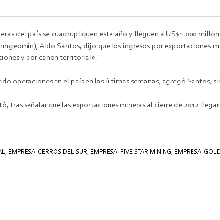
ras del país se cuadrupliquen este año y lleguen a US$1.000 millon
(Inhgeomin), Aldo Santos, dijo que los ingresos por exportaciones m
iones y por canon territorial».
do operaciones en el país en las últimas semanas, agregó Santos, sin
tó, tras señalar que las exportaciones mineras al cierre de 2012 lleg
AL
,
EMPRESA: CERROS DEL SUR
,
EMPRESA: FIVE STAR MINING
,
EMPRESA: GOL