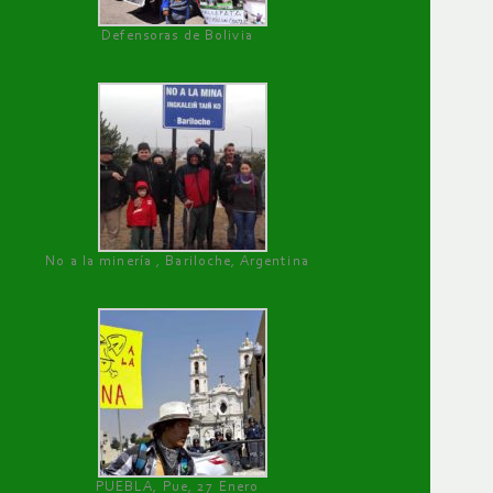
Defensoras de Bolivia
No a la minería , Bariloche, Argentina
PUEBLA, Pue, 27 Enero