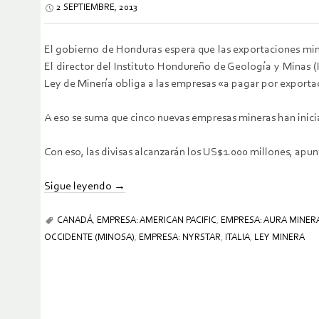
2 SEPTIEMBRE, 2013
El gobierno de Honduras espera que las exportaciones mine
El director del Instituto Hondureño de Geología y Minas 
Ley de Minería obliga a las empresas «a pagar por exportac
A eso se suma que cinco nuevas empresas mineras han inicia
Con eso, las divisas alcanzarán los US$1.000 millones, apun
Sigue leyendo
→
CANADÁ
,
EMPRESA: AMERICAN PACIFIC
,
EMPRESA: AURA MINER
OCCIDENTE (MINOSA)
,
EMPRESA: NYRSTAR
,
ITALIA
,
LEY MINERA