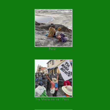
Perú
Tía María no va ! Perú