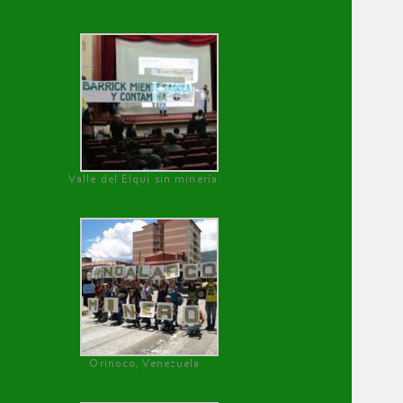
Valle del Elqui sin minería.
Orinoco, Venezuela