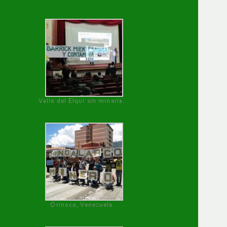
Valle del Elqui sin minería.
Orinoco, Venezuela