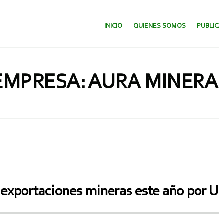
SALTAR AL CONTENIDO.
INICIO
QUIENES SOMOS
PUBLI
EMPRESA: AURA MINERA
exportaciones mineras este año por U