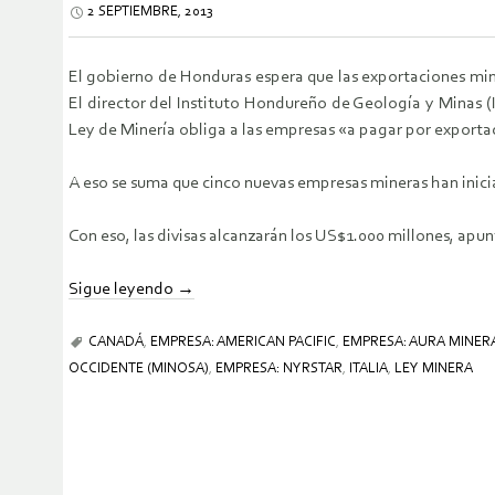
2 SEPTIEMBRE, 2013
El gobierno de Honduras espera que las exportaciones mine
El director del Instituto Hondureño de Geología y Minas 
Ley de Minería obliga a las empresas «a pagar por exportac
A eso se suma que cinco nuevas empresas mineras han inicia
Con eso, las divisas alcanzarán los US$1.000 millones, apun
Sigue leyendo
→
CANADÁ
,
EMPRESA: AMERICAN PACIFIC
,
EMPRESA: AURA MINER
OCCIDENTE (MINOSA)
,
EMPRESA: NYRSTAR
,
ITALIA
,
LEY MINERA