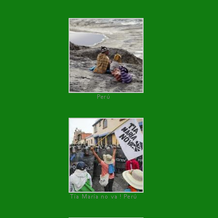
Perú
Tía María no va ! Perú