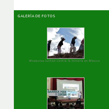
GALERÌA DE FOTOS
Wirakutas luchan contra la minería en México