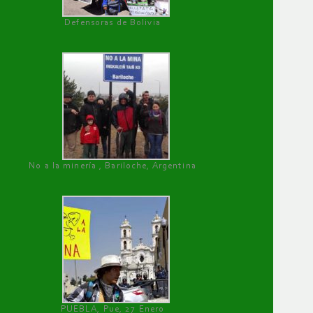
Defensoras de Bolivia
No a la minería , Bariloche, Argentina
PUEBLA, Pue, 27 Enero