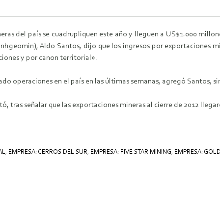
ras del país se cuadrupliquen este año y lleguen a US$1.000 millon
(Inhgeomin), Aldo Santos, dijo que los ingresos por exportaciones m
iones y por canon territorial».
do operaciones en el país en las últimas semanas, agregó Santos, sin
tó, tras señalar que las exportaciones mineras al cierre de 2012 lleg
AL
,
EMPRESA: CERROS DEL SUR
,
EMPRESA: FIVE STAR MINING
,
EMPRESA: GOL