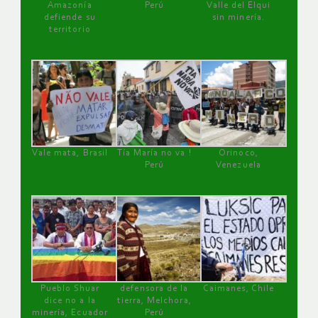
Amazonía
Perú
Valle del Elqui
defiende su
sin minería.
territorio
Vale mata, Brasil
Tía María no va !
Orinoco,
Perú
Venezuela
Pueblo Shuar
defensora de la
Caimanes, Chile
dice no a la
tierra, Melchora,
minería, Ecuador
Perú