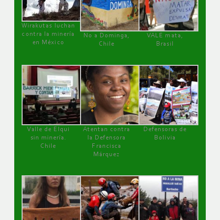
Wirakutas luchan
contra la minería
No a Dominga,
VALE mata,
en México
Chile
Brasil
Valle de Elqui
Atentan contra
Defensoras de
sin minería.
la Defensora
Bolivia
Chile
Francisca
Márquez