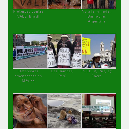
Protestas contra
No a la minería ,
VALE, Brasil
Bariloche,
Argentina
Defensoras
Las Bambas,
PUEBLA, Pue, 27
amenazadas en
Perú
Enero
México