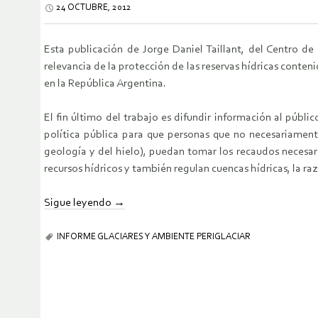
24 OCTUBRE, 2012
Esta publicación de Jorge Daniel Taillant, del Centro d
relevancia de la protección de las reservas hídricas conte
en la República Argentina.
El fin último del trabajo es difundir información al públi
política pública para que personas que no necesariamente
geología y del hielo), puedan tomar los recaudos necesari
recursos hídricos y también regulan cuencas hídricas, la raz
Sigue leyendo
→
INFORME GLACIARES Y AMBIENTE PERIGLACIAR