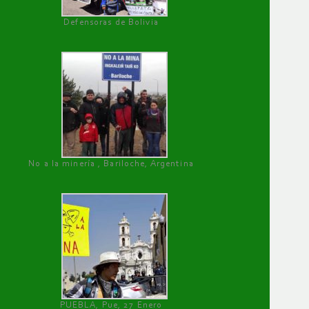
Defensoras de Bolivia
No a la minería , Bariloche, Argentina
PUEBLA, Pue, 27 Enero