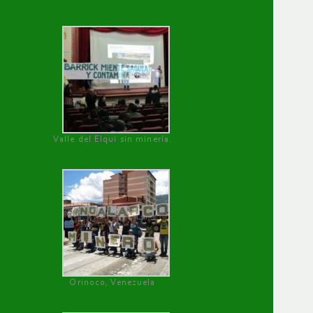
Valle del Elqui sin minería.
Orinoco, Venezuela