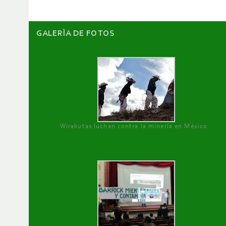
GALERÌA DE FOTOS
Wirakutas luchan contra la minería en México