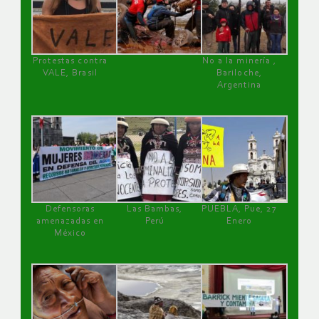
Protestas contra
No a la minería ,
VALE, Brasil
Bariloche,
Argentina
Defensoras
Las Bambas,
PUEBLA, Pue, 27
amenazadas en
Perú
Enero
México