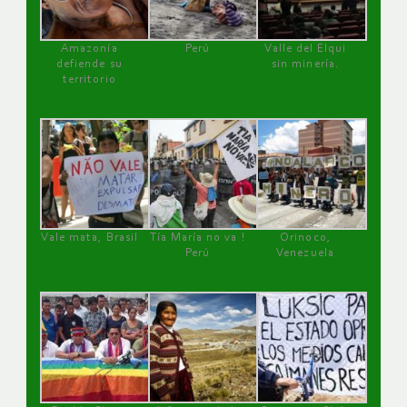
Amazonía
Perú
Valle del Elqui
defiende su
sin minería.
territorio
Vale mata, Brasil
Tía María no va !
Orinoco,
Perú
Venezuela