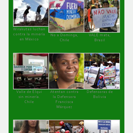
Wirakutas luchan
contra la minería
No a Dominga,
VALE mata,
en México
Chile
Brasil
Valle de Elqui
Atentan contra
Defensoras de
sin minería.
la Defensora
Bolivia
Chile
Francisca
Márquez