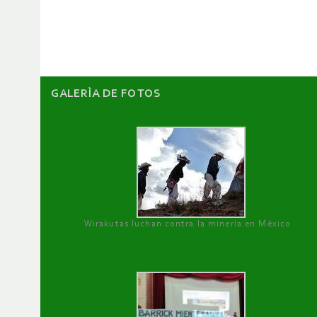
GALERÌA DE FOTOS
Wirakutas luchan contra la minería en México