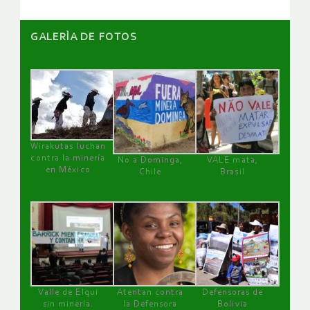
GALERÌA DE FOTOS
Wirakutas luchan
contra la minería
No a Dominga,
VALE mata,
en México
Chile
Brasil
Valle de Elqui
Atentan contra
Defensoras de
sin minería.
la Defensora
Bolivia