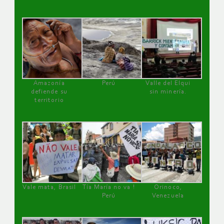
Amazonía
Perú
Valle del Elqui
defiende su
sin minería.
territorio
Vale mata, Brasil
Tía María no va !
Orinoco,
Perú
Venezuela