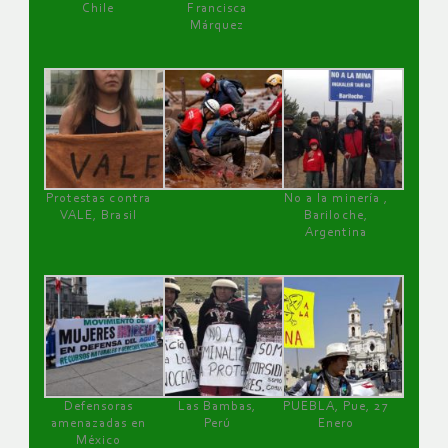
Chile
Francisca
Márquez
Protestas contra
No a la minería ,
VALE, Brasil
Bariloche,
Argentina
Defensoras
Las Bambas,
PUEBLA, Pue, 27
amenazadas en
Perú
Enero
México