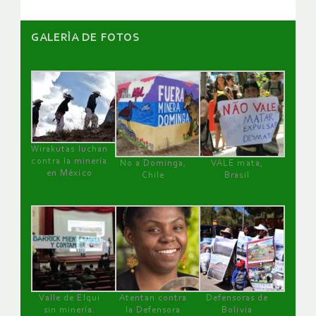
GALERÌA DE FOTOS
Wirakutas luchan
contra la minería
No a Dominga,
VALE mata,
en México
Chile
Brasil
Valle de Elqui
Atentan contra
Defensoras de
sin minería.
la Defensora
Bolivia