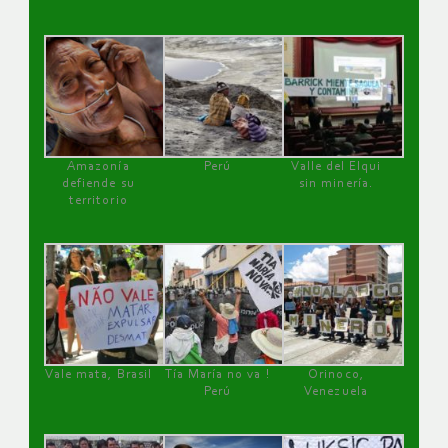
Amazonía
Perú
Valle del Elqui
defiende su
sin minería.
territorio
Vale mata, Brasil
Tía María no va !
Orinoco,
Perú
Venezuela