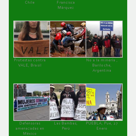
Chile
Francisca
Márquez
Protestas contra
No a la minería ,
VALE, Brasil
Bariloche,
Argentina
Defensoras
Las Bambas,
PUEBLA, Pue, 27
amenazadas en
Perú
Enero
México