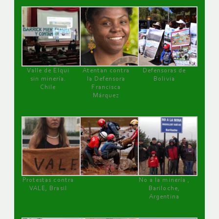
Valle de Elqui
Atentan contra
Defensoras de
sin minería.
la Defensora
Bolivia
Chile
Francisca
Márquez
Protestas contra
No a la minería ,
VALE, Brasil
Bariloche,
Argentina