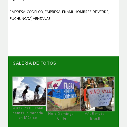
EMPRESA: CODELCO
,
EMPRESA: ENAMI
,
HOMBRES DE VERDE
,
PUCHUNCAVÍ
,
VENTANAS
GALERÌA DE FOTOS
Wirakutas luchan
contra la minería
No a Dominga,
VALE mata,
en México
Chile
Brasil