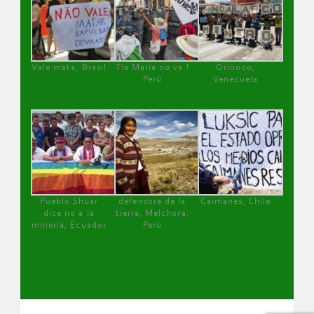
Vale mata, Brasil
Tía María no va !
Orinoco,
Perú
Venezuela
Pueblo Shuar
defensora de la
Caimanes, Chile
dice no a la
tierra, Melchora,
minería, Ecuador
Perú