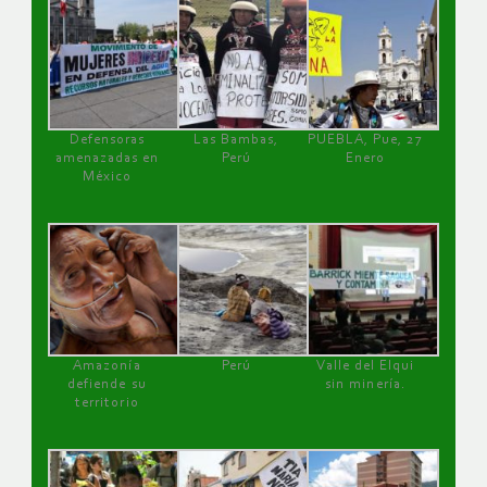
Defensoras
Las Bambas,
PUEBLA, Pue, 27
amenazadas en
Perú
Enero
México
Amazonía
Perú
Valle del Elqui
defiende su
sin minería.
territorio