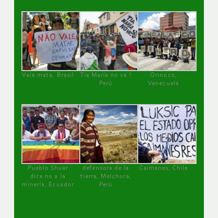
Vale mata, Brasil
Tía María no va !
Orinoco,
Perú
Venezuela
Pueblo Shuar
defensora de la
Caimanes, Chile
dice no a la
tierra, Melchora,
minería, Ecuador
Perú