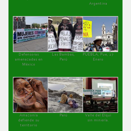
Argentina
Defensoras
Las Bambas,
PUEBLA, Pue, 27
amenazadas en
Perú
Enero
México
Amazonía
Perú
Valle del Elqui
defiende su
sin minería.
territorio