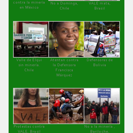
contra la minería
No a Dominga,
VALE mata,
en México
Chile
Brasil
Valle de Elqui
Atentan contra
Defensoras de
sin minería.
la Defensora
Bolivia
Chile
Francisca
Márquez
Protestas contra
No a la minería ,
VALE, Brasil
Bariloche,