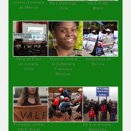
contra la minería
No a Dominga,
VALE mata,
en México
Chile
Brasil
Valle de Elqui
Atentan contra
Defensoras de
sin minería.
la Defensora
Bolivia
Chile
Francisca
Márquez
Protestas contra
No a la minería ,
VALE, Brasil
Bariloche,