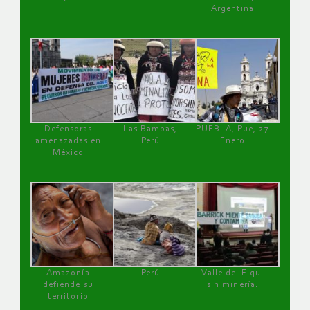
Argentina
Defensoras
Las Bambas,
PUEBLA, Pue, 27
amenazadas en
Perú
Enero
México
Amazonía
Perú
Valle del Elqui
defiende su
sin minería.
territorio