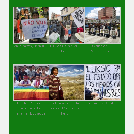
Vale mata, Brasil
Tía María no va !
Orinoco,
Perú
Venezuela
Pueblo Shuar
defensora de la
Caimanes, Chile
dice no a la
tierra, Melchora,
minería, Ecuador
Perú