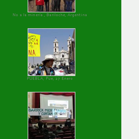
No a la minería , Bariloche, Argentina
PUEBLA, Pue, 27 Enero