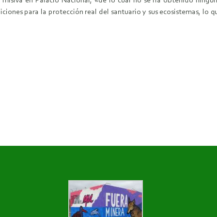
misiva en Palacio Nacional, «de lo cual no se ha obtenido ninguna
ciones para la protección real del santuario y sus ecosistemas, lo 