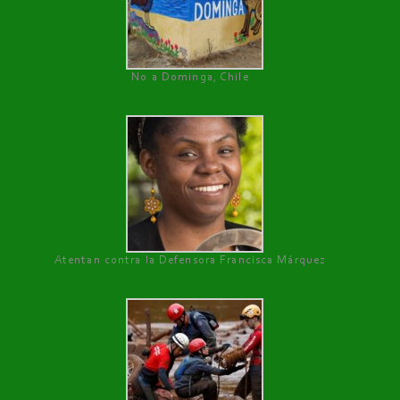
No a Dominga, Chile
Atentan contra la Defensora Francisca Márquez