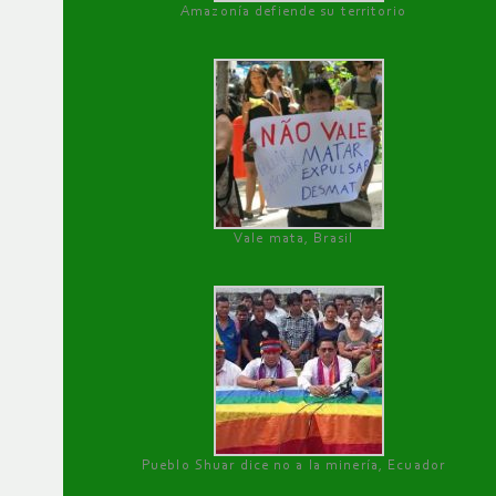
Amazonía defiende su territorio
Vale mata, Brasil
Pueblo Shuar dice no a la minería, Ecuador