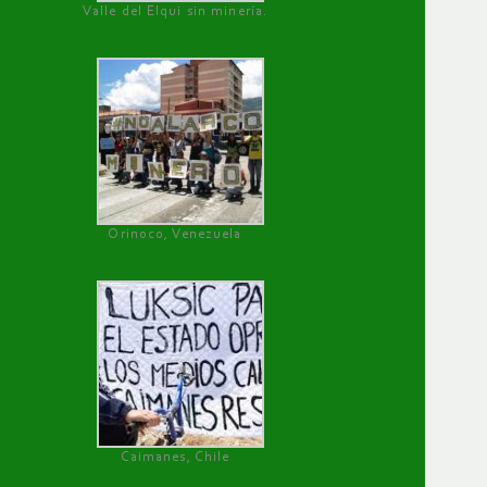
Valle del Elqui sin minería.
Orinoco, Venezuela
Caimanes, Chile