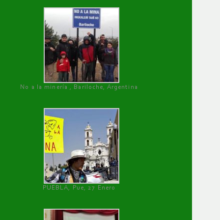
No a la minería , Bariloche, Argentina
PUEBLA, Pue, 27 Enero