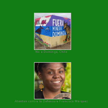
No a Dominga, Chile
Atentan contra la Defensora Francisca Márquez