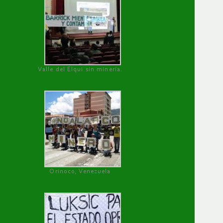
Valle del Elqui sin minería.
Orinoco, Venezuela