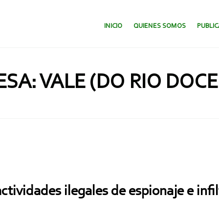
SALTAR AL CONTENIDO.
INICIO
QUIENES SOMOS
PUBLI
SA: VALE (DO RIO DOCE
actividades ilegales de espionaje e in