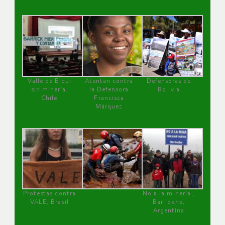
Valle de Elqui
Atentan contra
Defensoras de
sin minería.
la Defensora
Bolivia
Chile
Francisca
Márquez
Protestas contra
No a la minería ,
VALE, Brasil
Bariloche,
Argentina