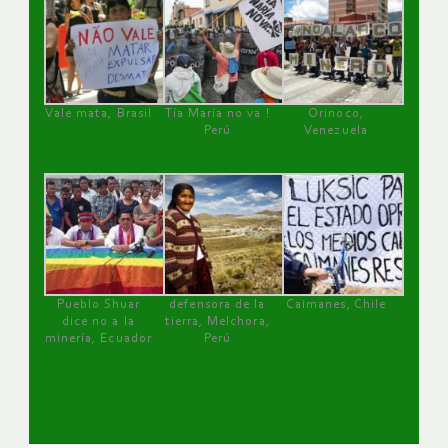
Vale mata, Brasil
Tía María no va !
Orinoco,
Perú
Venezuela
Pueblo Shuar
defensora de la
Caimanes, Chile
dice no a la
tierra, Melchora,
minería, Ecuador
Perú