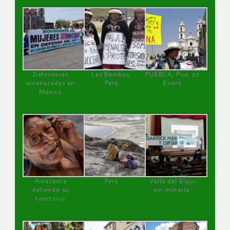
Defensoras
Las Bambas,
PUEBLA, Pue, 27
amenazadas en
Perú
Enero
México
Amazonía
Perú
Valle del Elqui
defiende su
sin minería.
territorio