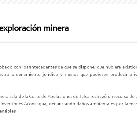
 exploración minera
ado con los antecedentes de que se dispone, que hubiera existido d
uestro ordenamiento jurídico y menos que pudiesen producir pri
.
imera sala de la Corte de Apelaciones de Talca rechazó un recurso d
 Inversiones Aconcagua, denunciando daños ambientales por faenas
ensibles.