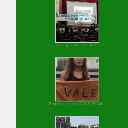
Valle de Elqui sin minería. Chile
Protestas contra VALE, Brasil